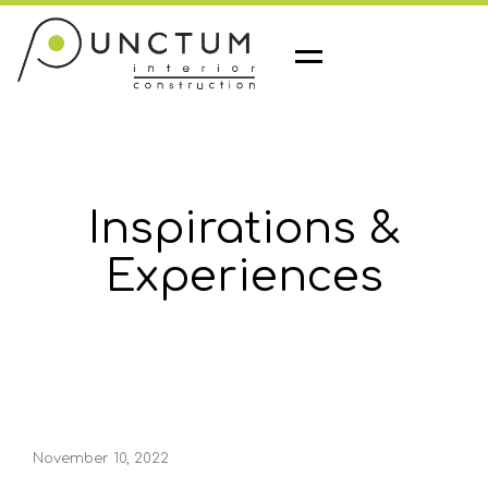
M
e
n
u
Inspirations &
Experiences
November 10, 2022