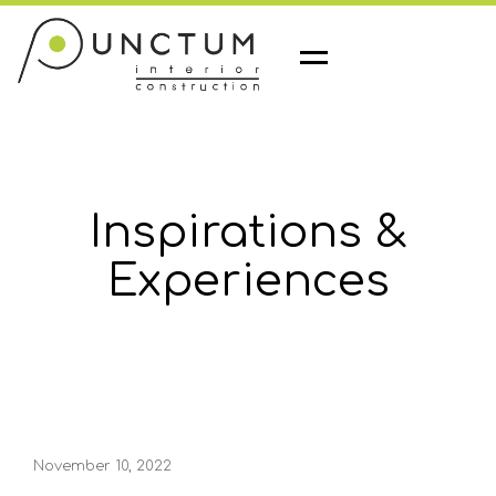
M
e
n
u
Inspirations &
Experiences
November 10, 2022