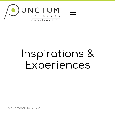
M
e
n
u
Inspirations &
Experiences
November 10, 2022