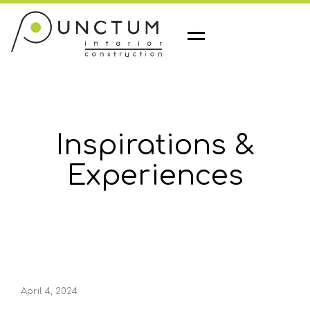
M
e
n
u
Inspirations &
Experiences
April 4, 2024