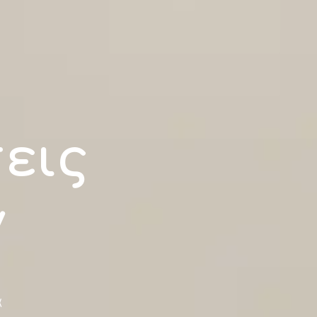
εις
ν
α