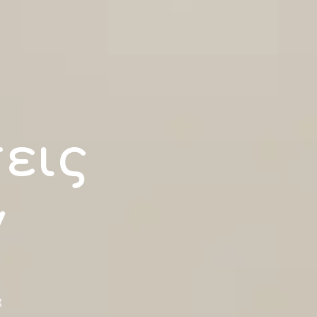
εις
ν
α